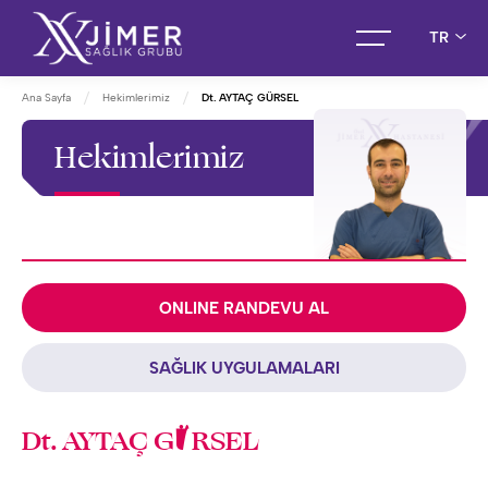
TR
Ana Sayfa
Hekimlerimiz
Dt. AYTAÇ GÜRSEL
Hekimlerimiz
ONLINE RANDEVU AL
SAĞLIK UYGULAMALARI
Dt. AYTAÇ GÜRSEL