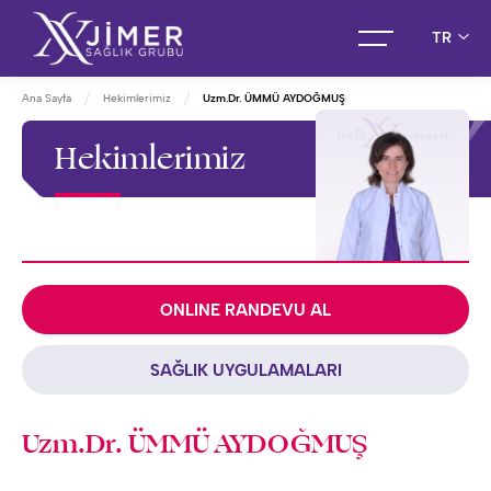
TR
Ana Sayfa
Hekimlerimiz
Uzm.Dr. ÜMMÜ AYDOĞMUŞ
Hekimlerimiz
ONLINE RANDEVU AL
SAĞLIK UYGULAMALARI
Uzm.Dr. ÜMMÜ AYDOĞMUŞ