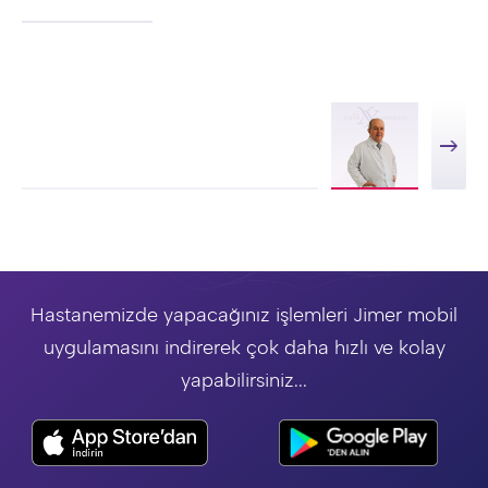
Hastanemizde yapacağınız işlemleri Jimer mobil
uygulamasını indirerek çok daha hızlı ve kolay
yapabilirsiniz...