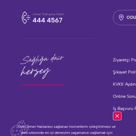
Jimer Danışma Hattı
ODU
444 4567
Sağlığa dair
Ziyaretçi Po
herşey
Şikayet Poli
KVKK Aydın
Online Son
İş Başvuru 
Özel Jimer Hastanesi sağlanan hizmetlerin iyileştirilmesi ve
web sitesinde en iyi deneyimi yaşamanızı sağlamak için