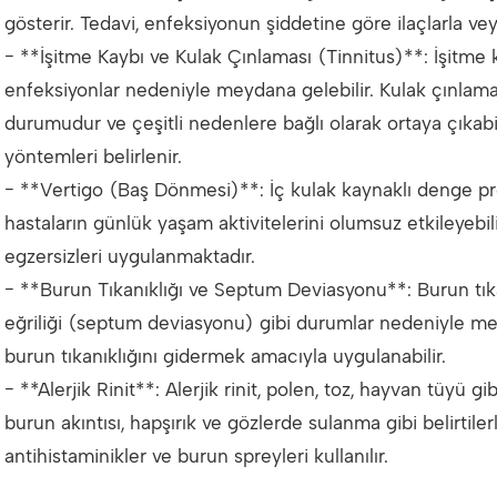
gösterir. Tedavi, enfeksiyonun şiddetine göre ilaçlarla vey
- **İşitme Kaybı ve Kulak Çınlaması (Tinnitus)**: İşitm
enfeksiyonlar nedeniyle meydana gelebilir. Kulak çınlamas
durumudur ve çeşitli nedenlere bağlı olarak ortaya çıkabili
yöntemleri belirlenir.
- **Vertigo (Baş Dönmesi)**: İç kulak kaynaklı denge p
hastaların günlük yaşam aktivitelerini olumsuz etkileyebili
egzersizleri uygulanmaktadır.
- **Burun Tıkanıklığı ve Septum Deviasyonu**: Burun tıkanı
eğriliği (septum deviasyonu) gibi durumlar nedeniyle me
burun tıkanıklığını gidermek amacıyla uygulanabilir.
- **Alerjik Rinit**: Alerjik rinit, polen, toz, hayvan tüyü 
burun akıntısı, hapşırık ve gözlerde sulanma gibi belirtilerl
antihistaminikler ve burun spreyleri kullanılır.