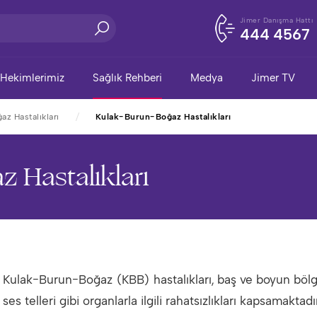
Jimer Danışma Hattı
444 4567
Hekimlerimiz
Sağlık Rehberi
Medya
Jimer TV
z Hastalıkları
Kulak-Burun-Boğaz Hastalıkları
 Hastalıkları
Kulak-Burun-Boğaz (KBB) hastalıkları, baş ve boyun bölg
ses telleri gibi organlarla ilgili rahatsızlıkları kapsama