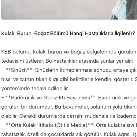
Kulak-Burun-Boğaz Bölümü Hangi Hastalıklarla İlgilenir?
KBB bölümü, kulak, burun ve boğaz bölgelerinde görülen b
tedavisini üstlenir. Bu hastalıklar arasında şunlar yer alır:
- **Sinüzit**: Sinüslerin iltihaplanması sonucu ortaya çık
hissi ve burun tıkanıklığı gibi belirtilerle kendini gösterir.
yöntemlerle tedavi edilebilir.
- **Bademcik ve Geniz Eti Büyümesi**: Bademcik ve geni
görülen bir durumdur. Bu büyümeler, solunum yolu tıkanı
olabilir. Gerekli durumlarda cerrahi müdahale ile bademcik 
- **Orta Kulak İltihabı (Otitis Media)**: Orta kulakta sı
rahatsızlık, özellikle çocuklarda sık görülür. Kulak ağrısı, i