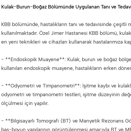
Kulak-Burun-Boğaz Bölümünde Uygulanan Tanı ve Tedav
KBB bölümünde, hastalıkların tanı ve tedavisinde çeşitli
kullanılmaktadır. Özel Jimer Hastanesi KBB bölümü, kulak
en yeni teknikleri ve cihazları kullanarak hastalarımıza k
- **Endoskopik Muayene**: Kulak, burun ve boğaz bölgele
kullanılan endoskopik muayene, hastalıkların erken döne
- **Odyometri ve Timpanometri**: İşitme kaybı ve kulakla i
odyometri ve timpanometri testleri, işitme düzeyinin değe
ölçülmesi için yapılır.
- **Bilgisayarlı Tomografi (BT) ve Manyetik Rezonans Gö
baş-boyun yapılarının görüntülenmesi amacıyla BT ve MR