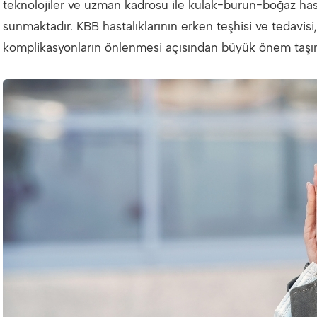
teknolojiler ve uzman kadrosu ile kulak-burun-boğaz hast
sunmaktadır. KBB hastalıklarının erken teşhisi ve tedavisi,
komplikasyonların önlenmesi açısından büyük önem taşı