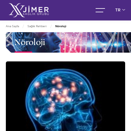
TR
Ana Sayfa
Sağlık Rehberi
Nöroloji
Nöroloji