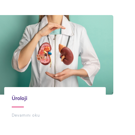
Üroloji
Devamını oku