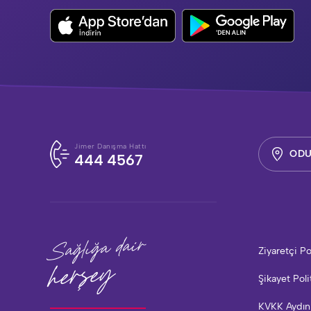
Jimer Danışma Hattı
ODU
444 4567
Sağlığa dair
Ziyaretçi Po
herşey
Şikayet Poli
KVKK Aydın