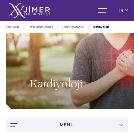
TR
Ana Sayfa
Tıbbi Birimlerimiz
Jimer Hastanesi
Kardiyoloji
Kardiyoloji
MENU