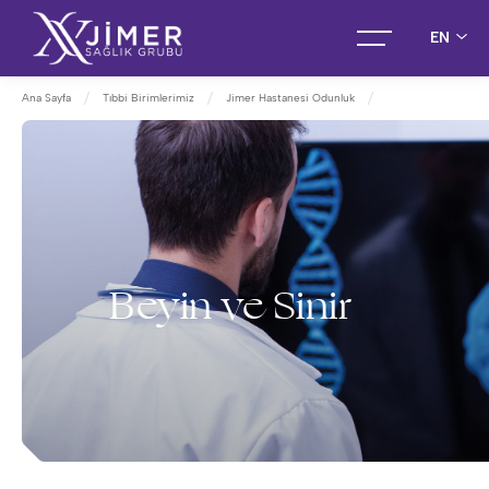
EN
Ana Sayfa
Tıbbi Birimlerimiz
Jimer Hastanesi Odunluk
Beyin ve Sinir Cerrahisi
Beyin ve Sinir