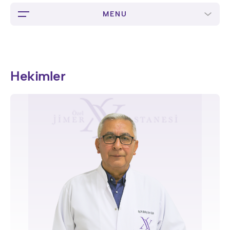
Cerrahisi
MENU
Hekimler