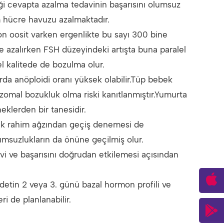
diği cevapta azalma tedavinin başarısını olumsuz
um hücre havuzu azalmaktadır.
on oosit varken ergenlikte bu sayı 300 bine
 azalırken FSH düzeyindeki artışta buna paralel
l kalitede de bozulma olur.
rda anöploidi oranı yüksek olabilir.Tüp bebek
zomal bozukluk olma riski kanıtlanmıştır.Yumurta
eklerden bir tanesidir.
rak rahim ağzından geçiş denemesi de
umsuzlukların da önüne geçilmiş olur.
vi ve başarısını doğrudan etkilemesi açısından
detin 2 veya 3. günü bazal hormon profili ve
ri de planlanabilir.