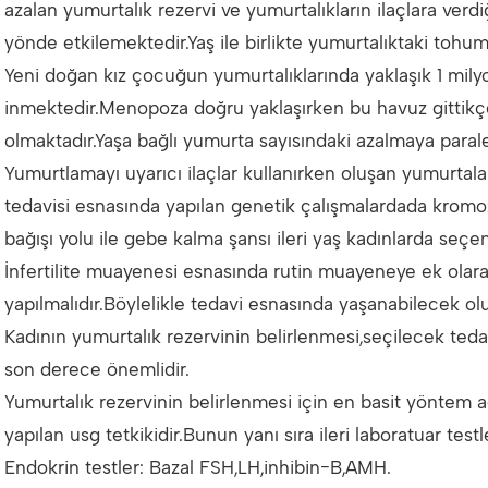
azalan yumurtalık rezervi ve yumurtalıkların ilaçlara ver
yönde etkilemektedir.Yaş ile birlikte yumurtalıktaki toh
Yeni doğan kız çocuğun yumurtalıklarında yaklaşık 1 mily
inmektedir.Menopoza doğru yaklaşırken bu havuz gittikçe
olmaktadır.Yaşa bağlı yumurta sayısındaki azalmaya parale
Yumurtlamayı uyarıcı ilaçlar kullanırken oluşan yumurtala
tedavisi esnasında yapılan genetik çalışmalardada kromo
bağışı yolu ile gebe kalma şansı ileri yaş kadınlarda seçen
İnfertilite muayenesi esnasında rutin muayeneye ek ola
yapılmalıdır.Böylelikle tedavi esnasında yaşanabilecek ol
Kadının yumurtalık rezervinin belirlenmesi,seçilecek teda
son derece önemlidir.
Yumurtalık rezervinin belirlenmesi için en basit yöntem a
yapılan usg tetkikidir.Bunun yanı sıra ileri laboratuar testle
Endokrin testler: Bazal FSH,LH,inhibin-B,AMH.