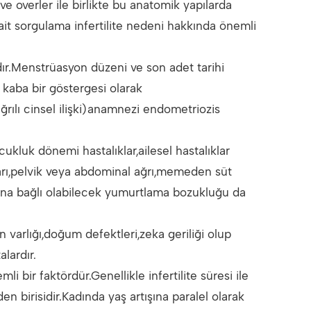
ve overler ile birlikte bu anatomik yapılarda
it sorgulama infertilite nedeni hakkında önemli
dır.Menstrüasyon düzeni ve son adet tarihi
 kaba bir göstergesi olarak
ğrılı cinsel ilişki)anamnezi endometriozis
ukluk dönemi hastalıklar,ailesel hastalıklar
kları,pelvik veya abdominal ağrı,memeden süt
na bağlı olabilecek yumurtlama bozukluğu da
rın varlığı,doğum defektleri,zeka geriliği olup
lardır.
i bir faktördür.Genellikle infertilite süresi ile
en birisidir.Kadında yaş artışına paralel olarak