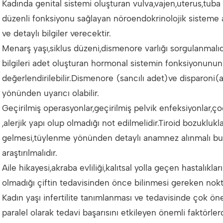
Kadında genital sistemi oluşturan vulva,vajen,uterus,tuba 
düzenli fonksiyonu sağlayan nöroendokrinolojik sisteme a
ve detaylı bilgiler verecektir.
Menarş yaşı,siklus düzeni,dismenore varlığı sorgulanmalı
bilgileri adet oluşturan hormonal sistemin fonksiyonunun
değerlendirilebilir.Dismenore (sancılı adet)ve disparoni(a
yönünden uyarıcı olabilir.
Geçirilmiş operasyonlar,geçirilmiş pelvik enfeksiyonlar,çoc
,alerjik yapı olup olmadığı not edilmelidir.Tiroid bozuklu
gelmesi,tüylenme yönünden detaylı anamnez alınmalı bu
araştırılmalıdır.
Aile hikayesi,akraba evliliği,kalıtsal yolla geçen hastalıkla
olmadığı çiftin tedavisinden önce bilinmesi gereken nokta
Kadın yaşı infertilite tanımlanması ve tedavisinde çok öneml
paralel olarak tedavi başarısını etkileyen önemli faktörlerd