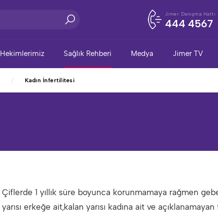
Jimer Danışma Hattı
444 4567
Hekimlerimiz
Sağlık Rehberi
Medya
Jimer TV
Kadın İnfertilitesi
Çiflerde 1 yıllık süre boyunca korunmamaya rağmen ge
yarısı erkeğe ait,kalan yarısı kadına ait ve açıklanamayan 